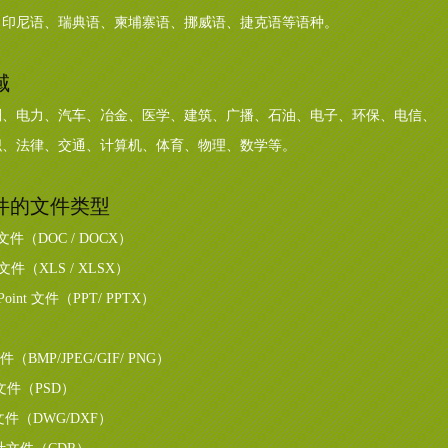
、印尼语、瑞典语、柬埔寨语、挪威语、捷克语等语种。
域
利、电力、汽车、冶金、医学、建筑、广播、石油、电子、环保、电信、
织、法律、交通、计算机、体育、物理、数学等。
件的文件类型
rd 文件（DOC / DOCX）
cel 文件（XLS / XLSX）
werPoint 文件（PPT/ PPTX）
文件（BMP/JPEG/GIF/ PNG）
图形文件（PSD）
纸文件（DWG/DXF）