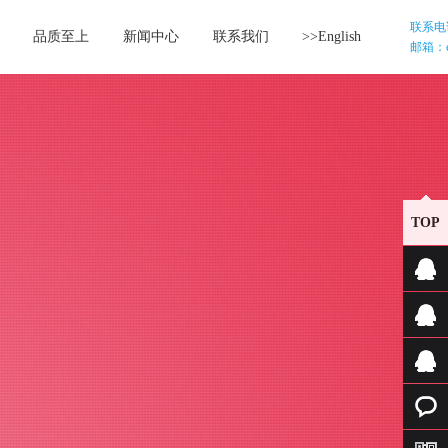
联系电话：
品质至上
新闻中心
联系我们
>>English
邮箱：etr
TOP
文件资
料翻译
证件翻
咨询
译咨询
口译咨
询
在线咨