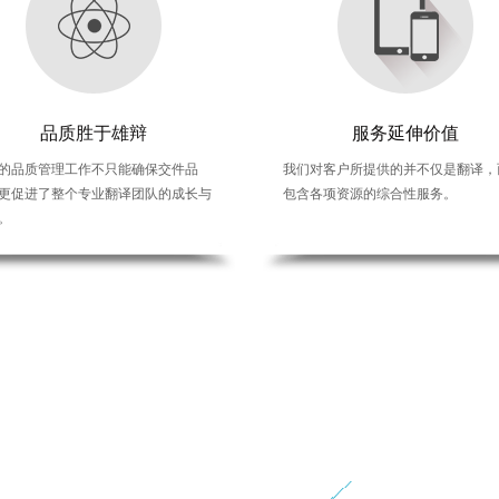
超越客户期待
品质胜于雄辩
品质胜于雄辩
服务延伸价值
流品质，超越客户期望”的服
的品质管理工作不只能确保交件品
创译的品质管理工作不只能确保交件品
我们对客户所提供的并不仅是翻译，
力于为全球客户提供专业的语
更促进了整个专业翻译团队的成长与
质，更促进了整个专业翻译团队的成长与
包含各项资源的综合性服务。
。
。
进步。