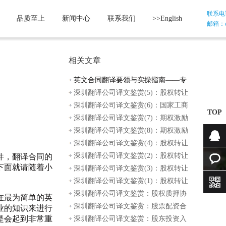
联系电话：
品质至上
新闻中心
联系我们
>>English
邮箱：etr
相关文章
英文合同翻译要领与实操指南——专
业译员
深圳翻译公司译文鉴赏(5)：股权转让
协议范
深圳翻译公司译文鉴赏(6)：国家工商
TOP
总局股
深圳翻译公司译文鉴赏(7)：期权激励
办法模
深圳翻译公司译文鉴赏(8)：期权激励
协议
深圳翻译公司译文鉴赏(4)：股权转让
协议范
深圳翻译公司译文鉴赏(2)：股权转让
咨询
件，翻译合同的
下面就请随着小
框架协
深圳翻译公司译文鉴赏(3)：股权转让
在线咨
协议范
深圳翻译公司译文鉴赏(1)：股权转让
程序
深圳翻译公司译文鉴赏：股权质押协
询
在最为简单的英
议（质
深圳翻译公司译文鉴赏：股票配资合
业的知识来进行
是会起到非常重
同样本
深圳翻译公司译文鉴赏：股东投资入