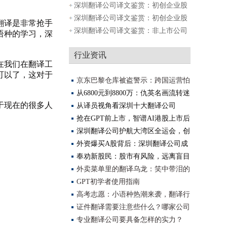
股协议
深圳翻译公司译文鉴赏：初创企业股
权分配
深圳翻译公司译文鉴赏：初创企业股
翻译是非常抢手
权分配
深圳翻译公司译文鉴赏：非上市公司
语种的学习，深
模拟期
行业资讯
在我们在翻译工
可以了，这对于
京东巴黎仓库被盗警示：跨国运营怕
踩坑？
从6800元到8800万：仇英名画流转迷
于现在的很多人
局背后，南
从译员视角看深圳十大翻译公司
（2025更新）
抢在GPT前上市，智谱AI港股上市后
算是AGI全球
深圳翻译公司护航大湾区全运会，创
译精准
外资爆买A股背后：深圳翻译公司成
资本沟通
奉劝新股民：股市有风险，远离盲目
投资
外卖菜单里的翻译乌龙：笑中带泪的
美食之
GPT初学者使用指南
高考志愿：小语种热潮来袭，翻译行
业将迎
证件翻译需要注意些什么？哪家公司
翻译做
专业翻译公司要具备怎样的实力？