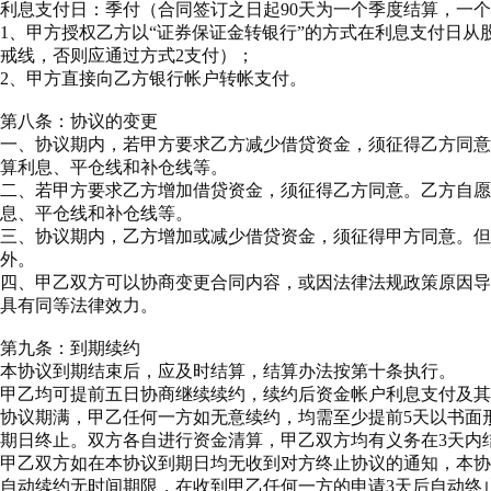
利息支付日：季付（合同签订之日起90天为一个季度结算，一
1、甲方授权乙方以“证券保证金转银行”的方式在利息支付日
戒线，否则应通过方式2支付）；
2、甲方直接向乙方银行帐户转帐支付。
第八条：协议的变更
一、协议期内，若甲方要求乙方减少借贷资金，须征得乙方同意
算利息、平仓线和补仓线等。
二、若甲方要求乙方增加借贷资金，须征得乙方同意。乙方自愿
息、平仓线和补仓线等。
三、协议期内，乙方增加或减少借贷资金，须征得甲方同意。但
外。
四、甲乙双方可以协商变更合同内容，或因法律法规政策原因导
具有同等法律效力。
第九条：到期续约
本协议到期结束后，应及时结算，结算办法按第十条执行。
甲乙均可提前五日协商继续续约，续约后资金帐户利息支付及其
协议期满，甲乙任何一方如无意续约，均需至少提前5天以书面
期日终止。双方各自进行资金清算，甲乙双方均有义务在3天内
甲乙双方如在本协议到期日均无收到对方终止协议的通知，本协
自动续约无时间期限，在收到甲乙任何一方的申请3天后自动终