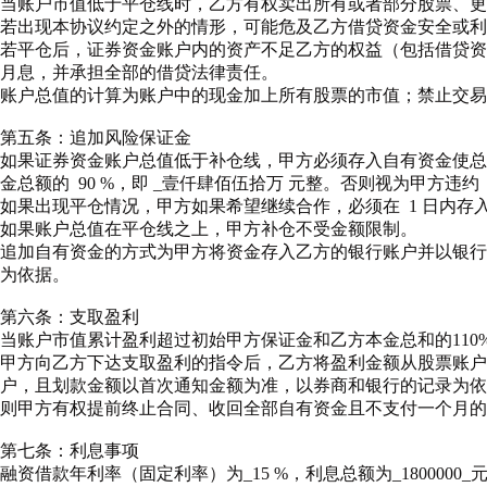
当账户市值低于平仓线时，乙方有权卖出所有或者部分股票、更
若出现本协议约定之外的情形，可能危及乙方借贷资金安全或利
若平仓后，证券资金账户内的资产不足乙方的权益（包括借贷资
月息，并承担全部的借贷法律责任。
账户总值的计算为账户中的现金加上所有股票的市值；禁止交易
第五条：追加风险保证金
如果证券资金账户总值低于补仓线，甲方必须存入自有资金使总
金总额的
90
%，即
_壹仟肆佰伍拾万
元整。否则视为甲方违约
如果出现平仓情况，甲方如果希望继续合作，必须在
1
日内存
如果账户总值在平仓线之上，甲方补仓不受金额限制。
追加自有资金的方式为甲方将资金存入乙方的银行账户并以银行
为依据。
第六条：支取盈利
当账户市值累计盈利超过初始甲方保证金和乙方本金总和的11
甲方向乙方下达支取盈利的指令后，乙方将盈利金额从股票账户
户，且划款金额以首次通知金额为准，以券商和银行的记录为依
则甲方有权提前终止合同、收回全部自有资金且不支付一个月的
第七条：利息事项
融资借款年利率（固定利率）为
_15
%，利息总额为
_1800000_