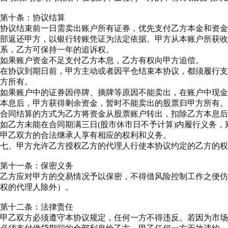
第十条：协议结算
协议结束前一日需卖出账户所有证券，优先支付乙方本金和资
部返还甲方，以银行转账凭证为法定依据。甲方从本账户所获收
系，乙方可保持一年的追诉权。
如果账户资金不足支付乙方本息，乙方有权向甲方追偿。
在协议到期日前，甲方主动或者因平仓结束本协议，都须履行支
方所有。
如果账户中的证券因停牌、摘牌等原因不能卖出，在账户中现金
本息后，甲方获得剩余资金，暂时不能卖出的股票归甲方所有。
合同结算的方式为乙方将资金从股票账户转出，扣除乙方本息后
如乙方未能在合同期满三日(股市休市日不予计算)内履行义务
甲乙双方的合法继承人享有相应的权利和义务。
七、甲方允许乙方授权乙方的代理人行使本协议约定的乙方的权
第十一条：保密义务
乙方应对甲方的交易情况予以保密，不得借风险控制工作之便仿
权的代理人除外）。
第十二条：法律责任
甲乙双方必须遵守本协议规定，任何一方不得违反。若因为市场