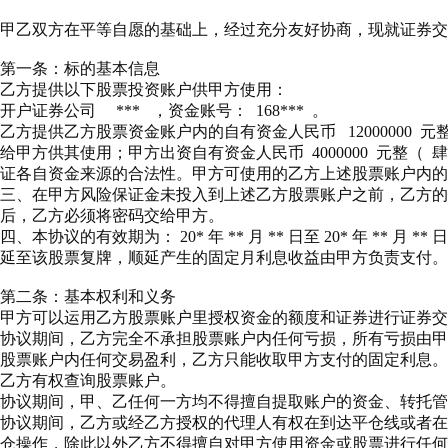
甲乙双方在平等自愿的基础上，经过充分友好协商，现就证券交
第一条：标的基本信息
乙方提供以下股票投资账户供甲方使用：
开户证券公司
***
，资金账号：
168***
。
乙方提供乙方股票资金账户内的自有资金人民币
12000000
元
给甲方供其使用；甲方出资自有资金人民币
4000000
元整（
肆
证各自资金来源的合法性。甲方可使用的乙方上述股票账户内的
三、在甲方风险保证金未投入到上述乙方股票账户之前，乙方的
后，乙方必须将密码交给甲方。
四、本协议的有效期为：
20*
年
**
月
**
日至
20*
年
**
月
**
日
延至该股票复牌，顺延产生的固定月利息收益由甲方负责支付。
第二条：基本权利和义务
甲方可以运用乙方股票账户里授权资金的额度和证券进行证券交
协议期间，乙方完全不承担股票账户内任何亏损，所有亏损由甲
股票账户内任何交易盈利，乙方只能收取甲方支付的固定利息。
乙方有权查询股票账户。
协议期间，甲、乙任何一方均不得擅自提取账户的资金、转托管
协议期间，乙方或经乙方授权的代理人有权在到达平仓线或者在
仓操作，除此以外乙方不得擅自对甲方使用资金或股票进行任何