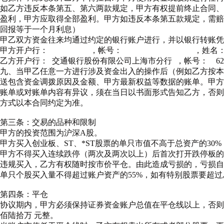
如乙方违反本条第五、第六两款规定，甲方有权提前终止合同、
盈利，甲方应取得全部盈利。甲方如违反本条第五款规定，需赔
回报等于一个月利息）
甲乙双方资金往来均通过约定的银行账户进行，并以银行转账凭
甲方开户行： ，帐号： ，姓名
乙方开户行：
交通银行股份有限公司上海市分行
，帐号：
62
九、当甲乙任意一方进行涉及资金出入的操作后（例如乙方按本
送包含资金调拨原因及金额、甲方最新权益等数据的账单。甲方
账单或对账单内容有异议，须在当日以书面形式告知乙方，否则
方式以本合同约定为准。
第三条：交易的品种和限制
甲方的投资范围为沪深A股。
甲方买入创业板、ST、*ST股票的单只市值不高于总资产的3
甲方不得买入连续跌停（两次及两次以上）后首次打开跌停板的
违规买入，乙方有权随时按市价平仓。由此造成亏损的，亏损自
单只个股买入量不得超过账户资产的55%，如有特别股票要超过
第四条：平仓
协议期内，甲方必须保持证券资金账户总值在平仓线以上，否
佰陆拾万
元整。