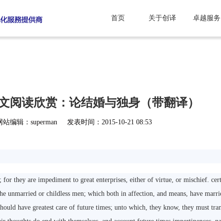
首页
关于创译
卓越服务
散文阅读欣赏：论结婚与独身（带翻译）
网站编辑：superman
发表时间：2015-10-21 08:53
r they are impediment to great enterprises, either of virtue, or mischief. certa
 the unmarried or childless men; which both in affection, and means, have mar
 should have greatest care of future times; unto which, they know, they must tran