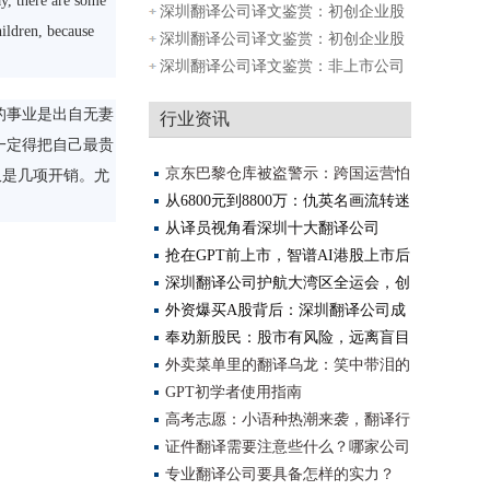
ay, there are some
股协议
深圳翻译公司译文鉴赏：初创企业股
hildren, because
权分配
深圳翻译公司译文鉴赏：初创企业股
权分配
深圳翻译公司译文鉴赏：非上市公司
模拟期
的事业是出自无妻
行业资讯
一定得把自己最贵
京东巴黎仓库被盗警示：跨国运营怕
仅是几项开销。尤
踩坑？
从6800元到8800万：仇英名画流转迷
局背后，南
从译员视角看深圳十大翻译公司
（2025更新）
抢在GPT前上市，智谱AI港股上市后
算是AGI全球
深圳翻译公司护航大湾区全运会，创
译精准
外资爆买A股背后：深圳翻译公司成
资本沟通
奉劝新股民：股市有风险，远离盲目
投资
外卖菜单里的翻译乌龙：笑中带泪的
美食之
GPT初学者使用指南
高考志愿：小语种热潮来袭，翻译行
业将迎
证件翻译需要注意些什么？哪家公司
翻译做
专业翻译公司要具备怎样的实力？