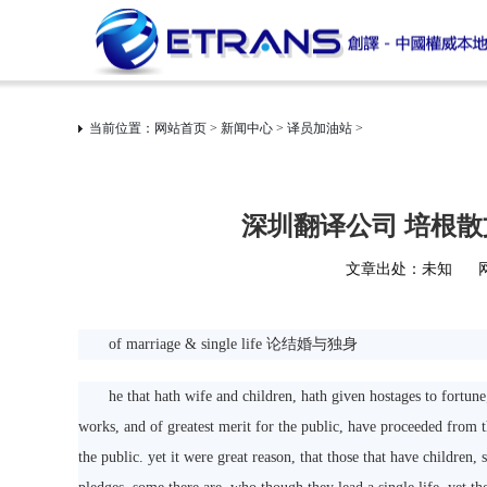
当前位置：
网站首页
>
新闻中心
>
译员加油站
>
深圳翻译公司 培根
文章出处：未知
of marriage & single life 论结婚与独身
he that hath wife and children, hath given hostages to fortune; fo
works, and of greatest merit for the public, have proceeded from
the public. yet it were great reason, that those that have children,