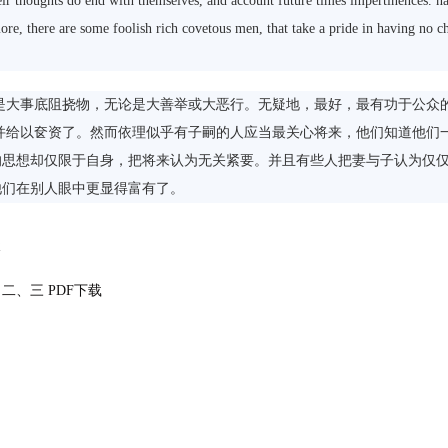
heir thoughts do end with themselves, and account future times impertinences. n
more, there are some foolish rich covetous men, that take a pride in having no c
大事底阻挠物，无论是大善举或大恶行。无疑地，最好，最有功于公众
并给以奁资了。然而依理似乎有子嗣的人应当最关心将来，他们知道他们
的思想却仅限于自身，把将来认为无关紧要。并且有些人把妻与子认为仅
他们在别人眼中更显得富有了。
缀
、三 PDF下载