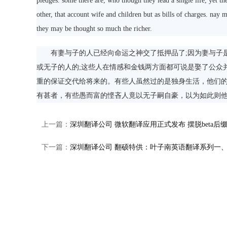
pledges. some there are, who though they lead a single life, yet t
other, that account wife and children but as bills of charges. nay 
they may be thought so much the richer.
有妻与子的人已经向命运之神交了抵押品了;因为妻与子是
或无子的人的;这些人在情感和金钱两方面都可说是娶了公众
重的保证交代给将来的。有些人虽然过的是独身生活，他们
有甚者，有些愚而富的悭吝人竟以无子嗣自豪，以为如此则
上一篇：
深圳翻译公司 微软翻译应用正式发布 摆脱beta后
下一篇：
深圳翻译公司 翻硕特供：叶子南英语翻译系列一、二