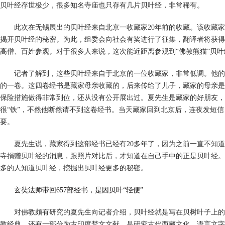
贝叶经存世极少，很多知名寺庙也只存有几片贝叶经，非常稀有。
此次在无锡展出的贝叶经来自北京一收藏家20年前的收藏。该收藏家
揭开贝叶经的秘密。为此，组委会向社会有奖进行了征集，翻译者将获得
高僧、百姓参观。对于很多人来说，这次能近距离参观到“佛教熊猫”贝
记者了解到，这些贝叶经来自于北京的一位收藏家，非常低调。他的委
的一卷。这四卷经书是藏家母亲收藏的，后来传给了儿子，藏家的母亲是
保险措施做得非常到位，还从没有公开展出过。夏先生是藏家的好朋友，
很“铁”，不然他断然请不到这卷经书。当天藏家回到北京后，连夜发短
要。
夏先生说，藏家得到这部经书已经有20多年了，因为之前一直不知道
寺捐赠贝叶经的消息，跟照片对比后，才知道在自己手中的正是贝叶经。
多的人知道贝叶经，挖掘出贝叶经更多的秘密。
玄奘法师带回657部经书，是因贝叶“轻便”
对佛教颇有研究的夏先生向记者介绍，贝叶经就是写在贝树叶子上的经文
教经典，还有一部分为古印度梵文文献，是研究古代西藏文化、语言文字