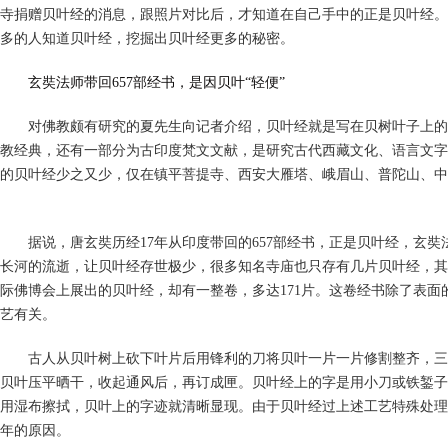
寺捐赠贝叶经的消息，跟照片对比后，才知道在自己手中的正是贝叶经。
多的人知道贝叶经，挖掘出贝叶经更多的秘密。
玄奘法师带回657部经书，是因贝叶“轻便”
对佛教颇有研究的夏先生向记者介绍，贝叶经就是写在贝树叶子上的经文
教经典，还有一部分为古印度梵文文献，是研究古代西藏文化、语言文字
的贝叶经少之又少，仅在镇平菩提寺、西安大雁塔、峨眉山、普陀山、中
据说，唐玄奘历经17年从印度带回的657部经书，正是贝叶经，玄奘
长河的流逝，让贝叶经存世极少，很多知名寺庙也只存有几片贝叶经，其
际佛博会上展出的贝叶经，却有一整卷，多达171片。这卷经书除了表面
艺有关。
古人从贝叶树上砍下叶片后用锋利的刀将贝叶一片一片修割整齐，三至
贝叶压平晒干，收起通风后，再订成匣。贝叶经上的字是用小刀或铁錾子
用湿布擦拭，贝叶上的字迹就清晰显现。由于贝叶经过上述工艺特殊处理
年的原因。