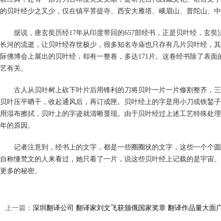
的贝叶经少之又少，仅在镇平菩提寺、西安大雁塔、峨眉山、普陀山、中
据说，唐玄奘历经17年从印度带回的657部经书，正是贝叶经，玄奘
长河的流逝，让贝叶经存世极少，很多知名寺庙也只存有几片贝叶经，其
际佛博会上展出的贝叶经，却有一整卷，多达171片。这卷经书除了表面
艺有关。
古人从贝叶树上砍下叶片后用锋利的刀将贝叶一片一片修割整齐，三至
贝叶压平晒干，收起通风后，再订成匣。贝叶经上的字是用小刀或铁錾子
用湿布擦拭，贝叶上的字迹就清晰显现。由于贝叶经过上述工艺特殊处理
年的原因。
记者注意到，经书上的文字，都是一些圈圈状的文字，这些一个个圆圈
自称懂梵文的人来看过，她只看了一片，说这些贝叶经上记载的是宇宙、
更多的秘密。
上一篇：
深圳翻译公司 翻译家刘文飞获颁俄国家奖章 翻译作品量大面