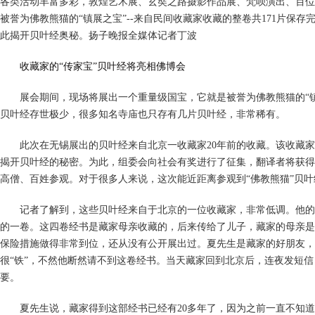
各类活动丰富多彩，敦煌艺术展、玄奘之路摄影作品展、梵呗演出、百位
被誉为佛教熊猫的“镇展之宝”--来自民间收藏家收藏的整卷共171片保
此揭开贝叶经奥秘。扬子晚报全媒体记者丁波
收藏家的“传家宝”贝叶经将亮相佛博会
展会期间，现场将展出一个重量级国宝，它就是被誉为佛教熊猫的“镇展之
贝叶经存世极少，很多知名寺庙也只存有几片贝叶经，非常稀有。
此次在无锡展出的贝叶经来自北京一收藏家20年前的收藏。该收藏家
揭开贝叶经的秘密。为此，组委会向社会有奖进行了征集，翻译者将获得
高僧、百姓参观。对于很多人来说，这次能近距离参观到“佛教熊猫”贝
记者了解到，这些贝叶经来自于北京的一位收藏家，非常低调。他的委
的一卷。这四卷经书是藏家母亲收藏的，后来传给了儿子，藏家的母亲是
保险措施做得非常到位，还从没有公开展出过。夏先生是藏家的好朋友，
很“铁”，不然他断然请不到这卷经书。当天藏家回到北京后，连夜发短
要。
夏先生说，藏家得到这部经书已经有20多年了，因为之前一直不知道