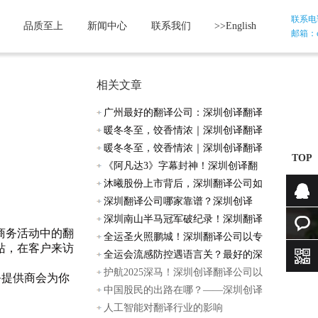
联系电话：
品质至上
新闻中心
联系我们
>>English
邮箱：etr
相关文章
广州最好的翻译公司：深圳创译翻译
Etrans，
暖冬冬至，饺香情浓｜深圳创译翻译
公司E
暖冬冬至，饺香情浓｜深圳创译翻译
TOP
公司E
《阿凡达3》字幕封神！深圳创译翻
译公司
沐曦股份上市背后，深圳翻译公司如
何助力
深圳翻译公司哪家靠谱？深圳创译
Etrans用实
深圳南山半马冠军破纪录！深圳翻译
咨询
商务活动中的翻
公司创
全运圣火照鹏城！深圳翻译公司以专
站，在客户来访
在线咨
业译介
全运会流感防控遇语言关？最好的深
圳翻译
护航2025深马！深圳创译翻译公司以
询
务提供商会为你
多语种服
中国股民的出路在哪？——深圳创译
翻译公
人工智能对翻译行业的影响