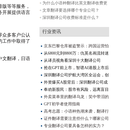
为什么小语种翻译比英文翻译收费更
排版等等服务，
贵？
文章翻译要选择哪个专业公司？
务开展提供语言
深圳翻译公司收费标准是什么？
行业资讯
界众多客户公认
的工作中取得了
京东巴黎仓库被盗警示：跨国运营怕
踩坑？
从6800元到8800万：仇英名画流转迷
中文翻译，日语
局背后，南
从译员视角看深圳十大翻译公司
（2025更新）
抢在GPT前上市，智谱AI港股上市后
算是AGI全球
深圳翻译公司护航大湾区全运会，创
译精准
外资爆买A股背后：深圳翻译公司成
资本沟通
奉劝新股民：股市有风险，远离盲目
投资
外卖菜单里的翻译乌龙：笑中带泪的
美食之
GPT初学者使用指南
高考志愿：小语种热潮来袭，翻译行
业将迎
证件翻译需要注意些什么？哪家公司
翻译做
专业翻译公司要具备怎样的实力？